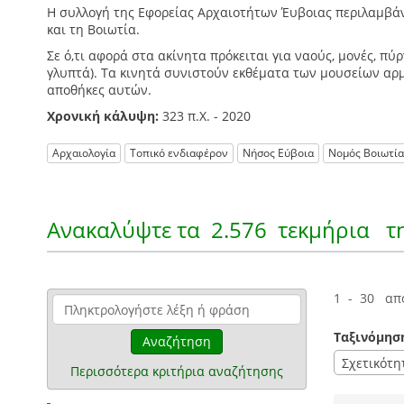
Η συλλογή της Εφορείας Αρχαιοτήτων Έυβοιας περιλαμβάν
και τη Βοιωτία.
Σε ό,τι αφορά στα ακίνητα πρόκειται για ναούς, μονές, πύ
γλυπτά). Τα κινητά συνιστούν εκθέματα των μουσείων αρ
αποθήκες αυτών.
Χρονική κάλυψη:
323 π.Χ. - 2020
Αρχαιολογία
Τοπικό ενδιαφέρον
Νήσος Εύβοια
Νομός Βοιωτία
Ανακαλύψτε τα
2.576 τεκμήρια
τη
1 - 30 απ
Ταξινόμησ
Αναζήτηση
Σχετικότη
Περισσότερα κριτήρια αναζήτησης