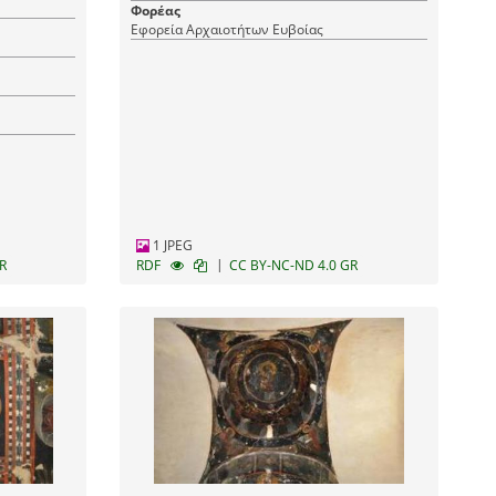
Φορέας
Εφορεία Αρχαιοτήτων Ευβοίας
1 JPEG
|
R
RDF
CC BY-NC-ND 4.0 GR