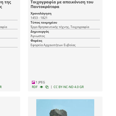
ση της
Τοιχογραφία με απεικόνιση του
ς
Παντοκράτορα
Χρονολόγηση
1453 - 1821
Τύπος τεκμηρίου
ραφία
Έργο θρησκευτικής τέχνης, Τοιχογραφία
Δημιουργός
Άγνωστος
Φορέας
Εφορεία Αρχαιοτήτων Ευβοίας
1 JPEG
|
R
RDF
CC BY-NC-ND 4.0 GR