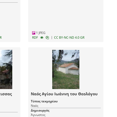
1 JPEG
|
R
RDF
CC BY-NC-ND 4.0 GR
ισσας
Ναός Αγίου Ιωάννη του Θεολόγου
Τύπος τεκμηρίου
Ναός
Δημιουργός
Άγνωστος