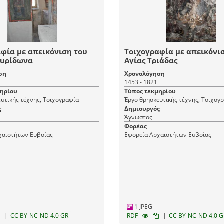
φία με απεικόνιση του
Τοιχογραφία με απεικόνι
πυρίδωνα
Αγίας Τριάδας
ση
Χρονολόγηση
1453 - 1821
μηρίου
Τύπος τεκμηρίου
υτικής τέχνης, Τοιχογραφία
Έργο θρησκευτικής τέχνης, Τοιχογ
ς
Δημιουργός
Άγνωστος
Φορέας
χαιοτήτων Ευβοίας
Εφορεία Αρχαιοτήτων Ευβοίας
1 JPEG
|
|
CC BY-NC-ND 4.0 GR
RDF
CC BY-NC-ND 4.0 G