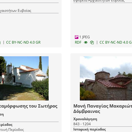
Εφορεία Αρχαιοτήτων Ευβοίας
χαιοτήτων Ευβοίας
1 JPEG
|
|
CC BY-NC-ND 4.0 GR
RDF
CC BY-NC-ND 4.0 G
ταμόρφωσης του Σωτήρος
Μονή Παναγίας Μακαριώτ
Δόμβραινας
ση
Χρονολόγηση
843 - 1204
ερίοδος
Ιστορική περίοδος
τινή Περίοδος