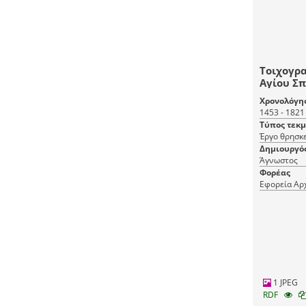
Τοιχογρα
Αγίου Σ
Χρονολόγη
1453 - 1821
Τύπος τεκ
Έργο θρησκε
Δημιουργό
Άγνωστος
Φορέας
Εφορεία Αρ
1 JPEG
RDF