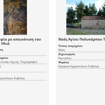
φία με απεικόνιση του
Ναός Αγίου Πολυκάρπου 
 Ηλιά
Τύπος τεκμηρίου
ση
Ναός
Δημιουργός
μηρίου
Άγνωστος
υτικής τέχνης, Τοιχογραφία
Φορέας
ς
Εφορεία Αρχαιοτήτων Ευβοίας
χαιοτήτων Ευβοίας