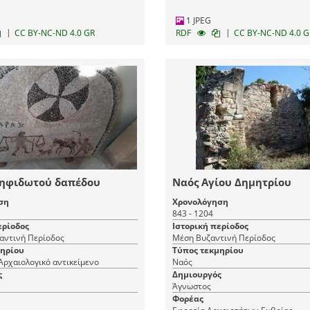
1 JPEG
|
|
CC BY-NC-ND 4.0 GR
RDF
CC BY-NC-ND 4.0 G
ηφιδωτού δαπέδου
Ναός Αγίου Δημητρίου
ση
Χρονολόγηση
843 - 1204
ερίοδος
Ιστορική περίοδος
αντινή Περίοδος
Μέση Βυζαντινή Περίοδος
μηρίου
Τύπος τεκμηρίου
ρχαιολογικό αντικείμενο
Ναός
ς
Δημιουργός
Άγνωστος
Φορέας