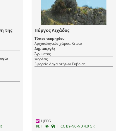
ση της
Πύργος Λιχάδος
Τύπος τεκμηρίου
Αρχαιολογικός χώρος, Κτίριο
Δημιουργός
Άγνωστος
ραφία
Φορέας
Εφορεία Αρχαιοτήτων Ευβοίας
1 JPEG
|
R
RDF
CC BY-NC-ND 4.0 GR