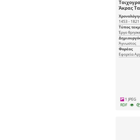
Τοιχογρα
Άκρας Τ
Χρονολόγη
1453 - 1821
Τύπος τεκ
Έργο θρησκε
Δημιουργό
Άγνωστος
Φορέας
Εφορεία Αρ
1 JPEG
RDF