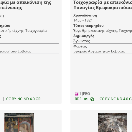
φία με απεικόνιση της
Τοιχογραφία με απεικόνι
απείνωσης
Παναγίας Βρεφοκρατούσα
ση
Χρονολόγηση
1453 - 1821
μηρίου
Τύπος τεκμηρίου
υτικής τέχνης, Τοιχογραφία
Έργο θρησκευτικής τέχνης, Τοιχογ
ς
Δημιουργός
Άγνωστος
Φορέας
χαιοτήτων Ευβοίας
Εφορεία Αρχαιοτήτων Ευβοίας
1 JPEG
|
|
CC BY-NC-ND 4.0 GR
RDF
CC BY-NC-ND 4.0 G