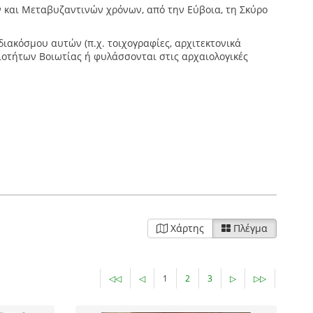
ν και Μεταβυζαντινών χρόνων, από την Εύβοια, τη Σκύρο
 διακόσμου αυτών (π.χ. τοιχογραφίες, αρχιτεκτονικά
ιοτήτων Βοιωτίας ή φυλάσσονται στις αρχαιολογικές
Χάρτης
Πλέγμα
◁◁
◁
1
2
3
▷
▷▷