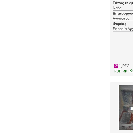
Τύπος τεκ
Ναός
Δημιουργό
Άγνωστος
Φορέας
Εφορεία Αρ
1 JPEG
RDF