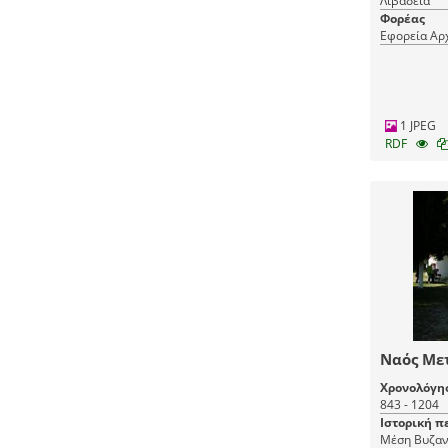
Λιβαδειά
Φορέας
Εφορεία Αρ
1 JPEG
RDF
Ναός Με
Χρονολόγη
843 - 1204
Ιστορική π
Μέση Βυζαν