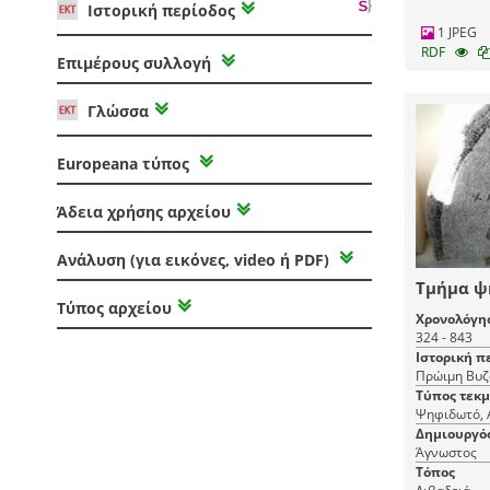
Ιστορική περίοδος
1 JPEG
RDF
Επιμέρους συλλογή
Γλώσσα
Europeana τύπος
Άδεια χρήσης αρχείου
Ανάλυση (για εικόνες, video ή PDF)
Τμήμα ψ
Τύπος αρχείου
Χρονολόγη
324 - 843
Ιστορική π
Πρώιμη Βυζ
Τύπος τεκ
Ψηφιδωτό, Α
Δημιουργό
Άγνωστος
Τόπος