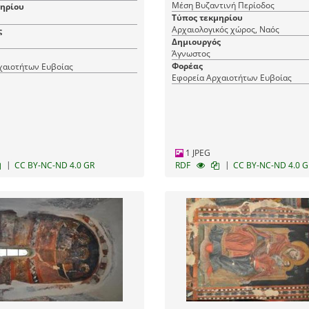
Μέση Βυζαντινή Περίοδος
μηρίου
Τύπος τεκμηρίου
Αρχαιολογικός χώρος, Ναός
ς
Δημιουργός
Άγνωστος
Φορέας
χαιοτήτων Ευβοίας
Εφορεία Αρχαιοτήτων Ευβοίας
1 JPEG
|
|
CC BY-NC-ND 4.0 GR
RDF
CC BY-NC-ND 4.0 G