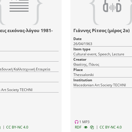
ις εικόνας-λόγου 1981-
Γιάννης Ρίτσος (μέρος 2ο)
Date
26/04/1963
Item type
Cultural event, Speech, Lecture
Creator
Θασίτης, Πάνος
δονική Καλλιτεχνική Εταιρεία
Place
Thessaloniki
i
Institution
Macedonian Art Society TECHNI
Art Society TECHNI
1 MP3
|
|
CC BY-NC 4.0
RDF
CC BY-NC 4.0