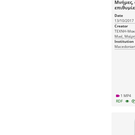
Μνήμες, 
επιθυμίε
Σουρούνη
Date
της γρα
13/10/2017
Σουρούν
Creator
ΤΕΧΝΗ-Μακεδ
Μικέ, Μαίρη
Institution
Macedonian 
1 MP4
RDF