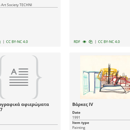
Art Society TECHNI
|
|
CC BY-NC 4.0
RDF
CC BY-NC 4.0
ογραφικά αφιερώματα
Βάρκες IV
7
Date
1991
Item type
Painting