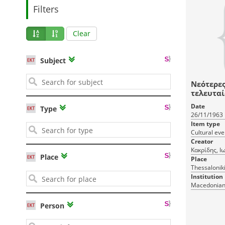
Filters
Clear
Subject
Νεότερες
τελευταί
Date
Type
26/11/1963
Item type
Cultural eve
Creator
Κακρίδης, 
Place
Place
Thessalonik
Institution
Macedonian 
Person