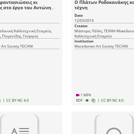
φαντασιώσεις κι
Ο Πλάτων Ροδοκανάκης κα
ς στο έργο του Αντώνη
τέχνη
, Παιχνίδια της τύχης και
Date
φής στον Αντώνη
12/03/2019
η
Creator
ονική Καλλιτεχνική Εταιρεία,
Μάστορα, Πέλλη, ΤΕΧΝΗ-Μακεδονι
, Ποιμενίδης, Γεώργιος
Καλλιτεχνική Εταιρεία
Institution
Art Society TECHNI
Macedonian Art Society TECHNI
1 MP4
|
|
CC BY-NC 4.0
RDF
CC BY-NC 4.0