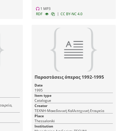
1 MP3
|
RDF
CC BY-NC 4.0
Παραστάσεις όπερας 1992-1995
Date
ζωής και
1995
ίων της
Item type
)
Catalogue
αιρεία,
Creator
ΤΕΧΝΗ-Μακεδονική Καλλιτεχνική Εταιρεία
Place
Thessaloniki
Institution