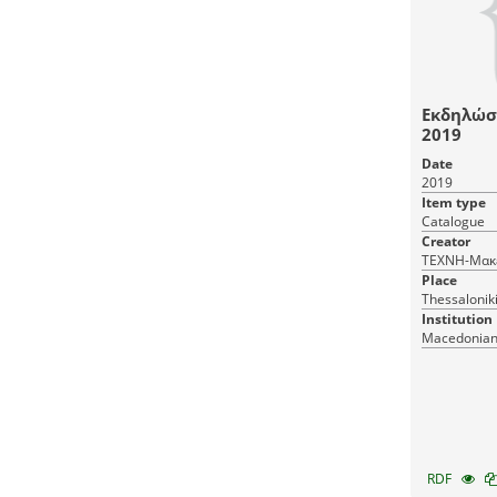
Εκδηλώσε
2019
Date
2019
Item type
Catalogue
Creator
ΤΕΧΝΗ-Μακε
Place
Thessalonik
Institution
Macedonian 
RDF