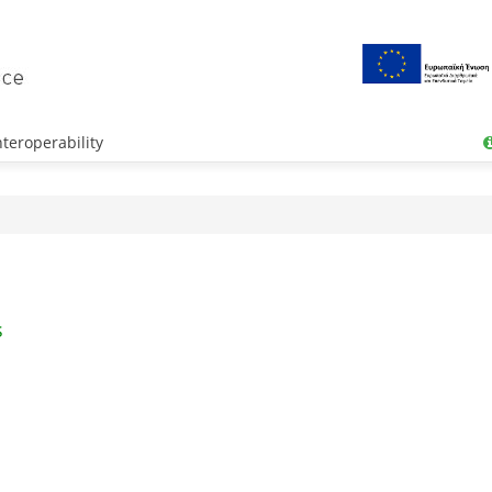
teroperability
s