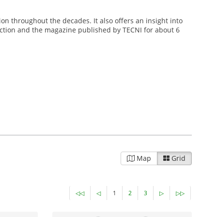
on throughout the decades. It also offers an insight into
ollection and the magazine published by TECNI for about 6
Map
Grid
◁◁
◁
1
2
3
▷
▷▷