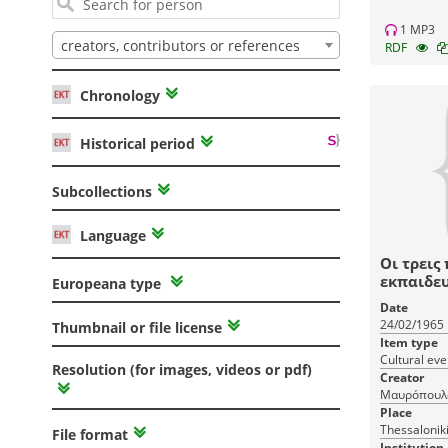
1 MP3
creators, contributors or references
RDF
Chronology
Historical period
Subcollections
Language
Οι τρεις
εκπαιδευ
Europeana type
Γληνός, 
Date
Τριαντα
24/02/1965
Thumbnail or file license
Item type
Cultural eve
Resolution (for images, videos or pdf)
Creator
Μαυρόπουλ
Place
Thessalonik
File format
Institution