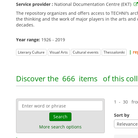
Service provider :
National Documentation Centre (EKT)
The repository organizes and offers access to TECHNI’s arch
the thinking and the work of major players in the arts and 
decades.
Year range:
1926 - 2019
|
re
Literary Culture
Visual Arts
Cultural events
Thessaloniki
Discover the
666 items
of this col
1 - 30 fr
Sort by
Search
Relevance
More search options