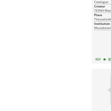
Catalogue
Creator
ΤΕΧΝΗ-Μακε
Place
Thessalonik
Institution
Macedonian 
RDF