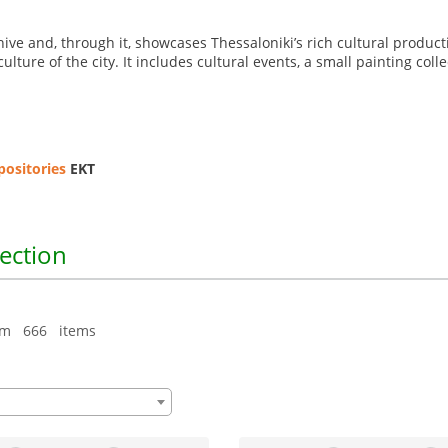
ive and, through it, showcases Thessaloniki’s rich cultural producti
culture of the city. It includes cultural events, a small painting c
positories
EKT
lection
om 666 items