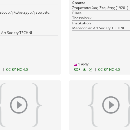
Creator
Σταματόπουλος, Σταμάτης (1920- )
δονική Καλλιτεχνική Εταιρεία
Place
Thessaloniki
i
Institution
Macedonian Art Society TECHNI
Art Society TECHNI
1 ARW
|
|
CC BY-NC 4.0
RDF
CC BY-NC 4.0