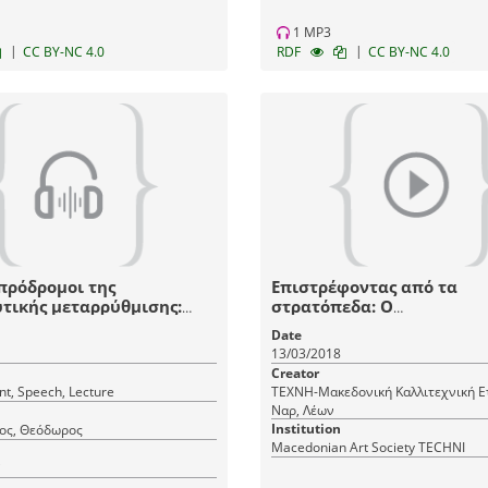
1 MP3
|
|
CC BY-NC 4.0
RDF
CC BY-NC 4.0
 πρόδρομοι της
Επιστρέφοντας από τα
τικής μεταρρύθμισης:
στρατόπεδα: Ο
Δελμούζος,
επαναπροσδιορισμός της 
Date
φυλλίδης
της ταυτότητας των Εβρα
13/03/2018
Θεσσαλονίκης (1945-1946
Creator
nt, Speech, Lecture
ΤΕΧΝΗ-Μακεδονική Καλλιτεχνική Ετ
Ναρ, Λέων
Institution
ος, Θεόδωρος
Macedonian Art Society TECHNI
i