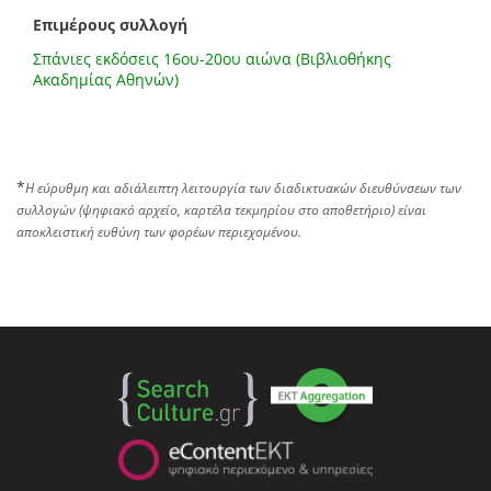
Επιμέρους συλλογή
Σπάνιες εκδόσεις 16ου-20ου αιώνα (Βιβλιοθήκης
Ακαδημίας Αθηνών)
*
Η εύρυθμη και αδιάλειπτη λειτουργία των διαδικτυακών διευθύνσεων των
συλλογών (ψηφιακό αρχείο, καρτέλα τεκμηρίου στο αποθετήριο) είναι
αποκλειστική ευθύνη των φορέων περιεχομένου.