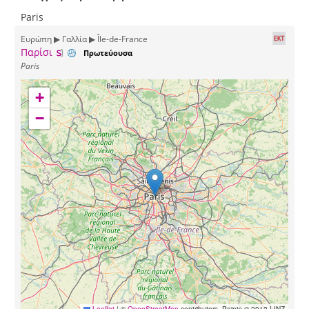
Paris
Ευρώπη ▶ Γαλλία ▶ Île-de-France
Παρίσι
Πρωτεύουσα
Paris
+
−
Leaflet
|
©
OpenStreetMap
contributors, Points © 2012 LINZ