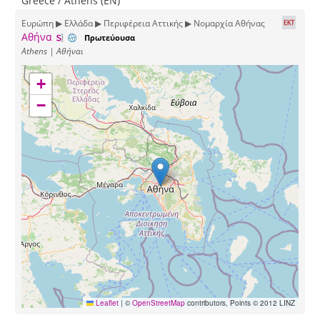
Greece / Athens (EN)
Ευρώπη ▶ Ελλάδα ▶ Περιφέρεια Αττικής ▶ Νομαρχία Αθήνας
Αθήνα
Πρωτεύουσα
Athens | Αθήναι
+
−
Leaflet
|
©
OpenStreetMap
contributors, Points © 2012 LINZ