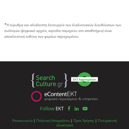
*
Η εύρυθμη και αδιάλειπτη λειτουργία των διαδικτυακών διευθύνσεων των
συλλογών (ψηφιακό αρχείο, καρτέλα τεκμηρίου στο αποθετήριο) είναι
αποκλειστική ευθύνη των φορέων περιεχομένου.
Follow
EKT
Επικοινωνία
|
Πολιτική Απορρήτου
|
Όροι Χρήσης
|
Πνευματική
ιδιοκτησία