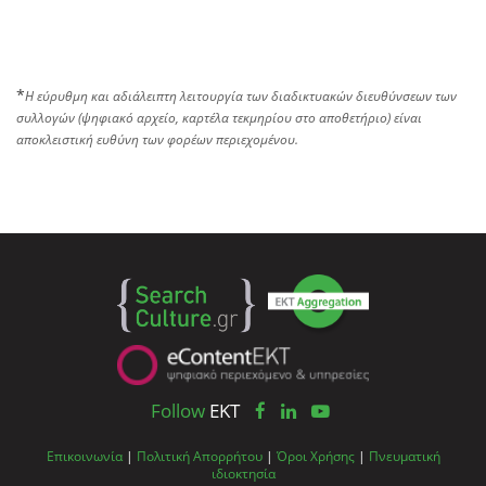
*
Η εύρυθμη και αδιάλειπτη λειτουργία των διαδικτυακών διευθύνσεων των
συλλογών (ψηφιακό αρχείο, καρτέλα τεκμηρίου στο αποθετήριο) είναι
αποκλειστική ευθύνη των φορέων περιεχομένου.
Follow
EKT
Επικοινωνία
|
Πολιτική Απορρήτου
|
Όροι Χρήσης
|
Πνευματική
ιδιοκτησία