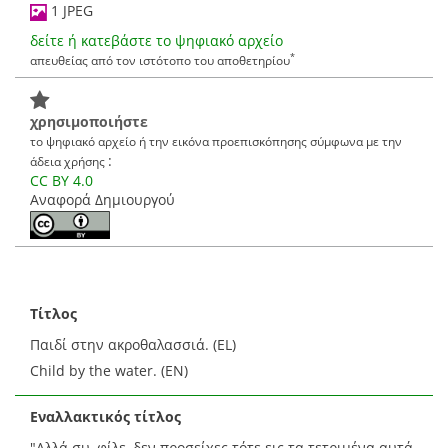
1 JPEG
δείτε ή κατεβάστε το ψηφιακό αρχείο
*
απευθείας από τον ιστότοπο του αποθετηρίου
χρησιμοποιήστε
το ψηφιακό αρχείο ή την εικόνα προεπισκόπησης σύμφωνα με την
:
άδεια χρήσης
CC BY 4.0
Αναφορά Δημιουργού
Τίτλος
Παιδί στην ακροθαλασσιά. (EL)
Child by the water. (EN)
Εναλλακτικός τίτλος
"Αλλά συ, φίλε, δεν προσείχες τότε εις τα τετριμένα αυτά,