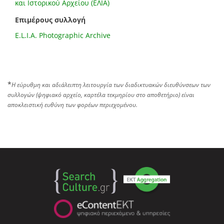
και Ιστορικού Αρχείου (ΕΛΙΑ)
Επιμέρους συλλογή
E.L.I.A. Photographic Archive
*
Η εύρυθμη και αδιάλειπτη λειτουργία των διαδικτυακών διευθύνσεων των
συλλογών (ψηφιακό αρχείο, καρτέλα τεκμηρίου στο αποθετήριο) είναι
αποκλειστική ευθύνη των φορέων περιεχομένου.