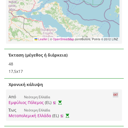
Leaflet
|
©
OpenStreetMap
contributors, Points © 2012 LINZ
Έκταση (μέγεθος ή διάρκεια)
48
17,5x17
Χρονική κάλυψη
Από
Νεότερη Ελλάδα
Εμφύλιος Πόλεμος
(EL)
Έως
Νεότερη Ελλάδα
Μεταπολεμική Ελλάδα
(EL)