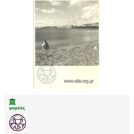
φορέας