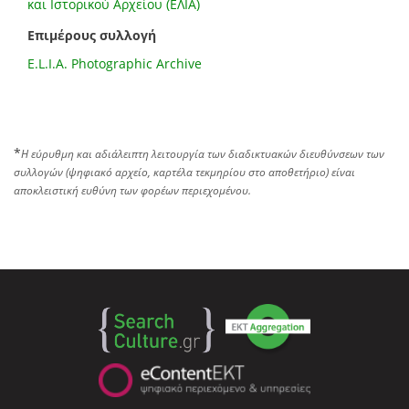
και Ιστορικού Αρχείου (ΕΛΙΑ)
Επιμέρους συλλογή
E.L.I.A. Photographic Archive
*
Η εύρυθμη και αδιάλειπτη λειτουργία των διαδικτυακών διευθύνσεων των
συλλογών (ψηφιακό αρχείο, καρτέλα τεκμηρίου στο αποθετήριο) είναι
αποκλειστική ευθύνη των φορέων περιεχομένου.