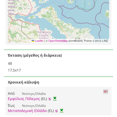
Leaflet
|
©
OpenStreetMap
contributors, Points © 2012 LINZ
Έκταση (μέγεθος ή διάρκεια)
48
17,5x17
Χρονική κάλυψη
Από
Νεότερη Ελλάδα
Εμφύλιος Πόλεμος
(EL)
Έως
Νεότερη Ελλάδα
Μεταπολεμική Ελλάδα
(EL)