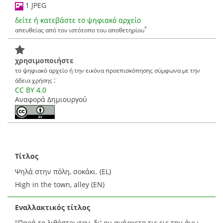
1 JPEG
δείτε ή κατεβάστε το ψηφιακό αρχείο
*
απευθείας από τον ιστότοπο του αποθετηρίου
χρησιμοποιήστε
το ψηφιακό αρχείο ή την εικόνα προεπισκόπησης σύμφωνα με την
:
άδεια χρήσης
CC BY 4.0
Αναφορά Δημιουργού
Τίτλος
Ψηλά στην πόλη, σοκάκι. (EL)
High in the town, alley (EN)
Εναλλακτικός τίτλος
"Παρά το λιθόστρωτον, δι' ου ανήρχετο τις εις την άνω