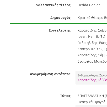
Εναλλακτικός τίτλος
Hedda Gabler
Δημιουργός
Κρατικό Θέατρο Β
Συντελεστής
Χαρατσίδης, Σάββας
Ibsen, Henrik (EL)
Γαβριηλίδης, Εύης 
Κάστρο, Καίτη (EL)
Χαρατσίδης, Σάββα
Εταιρείας Μακεδο
Αναφερόμενη οντότητα
Ενδυματολόγοι, Ζωγρ
Χαρατσίδης Σάββα
Τύπος
ΕΠΑΓΓΕΛΜΑΤΙΚΗ (E
Θεατρικά Προγράμ