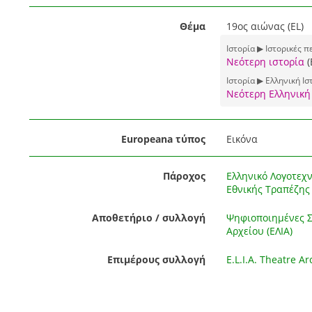
Θέμα
19ος αιώνας (EL)
Ιστορία ▶ Ιστορικές π
Νεότερη ιστορία
(
Ιστορία ▶ Ελληνική Ισ
Νεότερη Ελληνική
Europeana τύπος
Εικόνα
Πάροχος
Ελληνικό Λογοτεχν
Εθνικής Τραπέζης 
Αποθετήριο / συλλογή
Ψηφιοποιημένες Συ
Αρχείου (ΕΛΙΑ)
Επιμέρους συλλογή
E.L.I.A. Theatre Ar