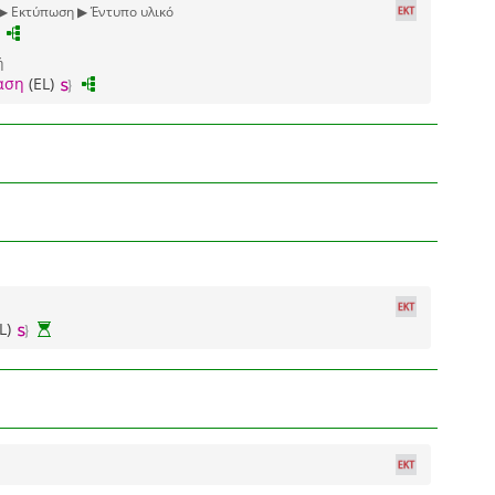
 ▶ Εκτύπωση ▶ Έντυπο υλικό
ή
αση
(EL)
L)