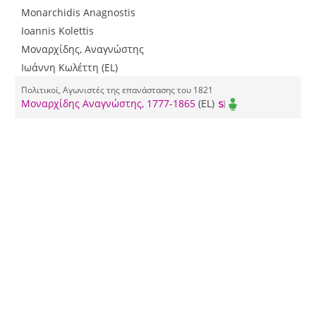
Monarchidis Αnagnostis
Ioannis Kolettis
Μοναρχίδης, Αναγνώστης
Ιωάννη Κωλέττη (EL)
Πολιτικοί, Αγωνιστές της επανάστασης του 1821
Μοναρχίδης Αναγνώστης, 1777-1865
(EL)
Πρέσβεις, Πρωθυπουργοί
Κωλέττης Ιωάννης, 1773-1847
(EL)
Περιγραφή
Ο Ανανγώστης Μοναρχίδης εκφράζει τη λύπη του για τη
συμπεριφορά του Καρατάσου και των άλλων
καπεταναίων, με αποτέλεσμα την καταστροφή της
Ευβοίας. Ανακοινώνει την αποστολή 4 πλοίων και δύο
πληρεξουσίων της Βουλής. Συμβολεύεται: η
στρατοπέδευση στα Δερβένια, η ανεύρεση πόρων για τα
πλοία, ο περιορισμός του Καρατάσου. (EL)
Τύπος