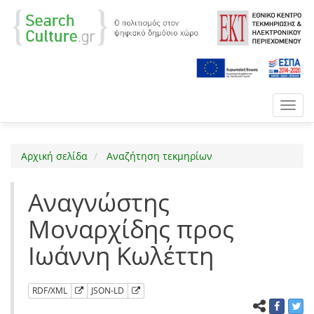
Toggl
navig
Αρχική σελίδα
Αναζήτηση τεκμηρίων
Αναγνώστης
Μοναρχίδης προς
Ιωάννη Κωλέττη
RDF/XML
JSON-LD