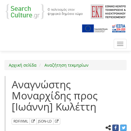
Toggl
navig
Αρχική σελίδα
Αναζήτηση τεκμηρίων
Αναγνώστης
Μοναρχίδης προς
[Ιωάννη] Κωλέττη
RDF/XML
JSON-LD