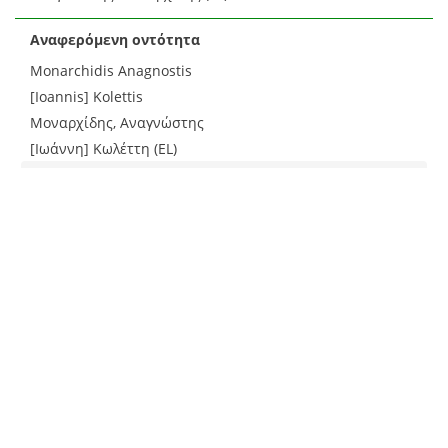
Αναφερόμενη οντότητα
Monarchidis Αnagnostis
[Ioannis] Kolettis
Μοναρχίδης, Αναγνώστης
[Ιωάννη] Κωλέττη (EL)
Πολιτικοί, Αγωνιστές της επανάστασης του 1821
Μοναρχίδης Αναγνώστης, 1777-1865
(EL)
Πρέσβεις, Πρωθυπουργοί
Κωλέττης Ιωάννης, 1773-1847
(EL)
Περιγραφή
Ο Αναγνώστης Μοναρχίδης εκφράζει τη δυσαρέσκειά
του προς το πρόσωπο του Οδυσσέα Ανδρούτσου και τις
υποψίες του για το σχηματισμό αντικυβερνητικής
τριανδρίας Κωλέττη-Κουντουριώτη-Ανδρούτσου.
Ανακοινώνει εκστρατεία του στόλου. (EL)