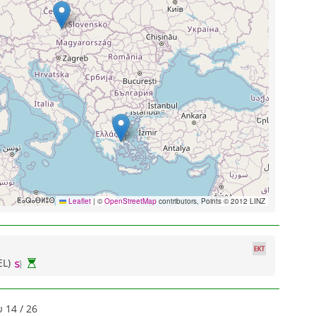
Leaflet
|
©
OpenStreetMap
contributors, Points © 2012 LINZ
EL)
 14 / 26