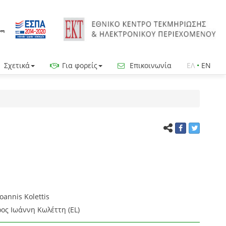
Σχετικά
Για φορείς
Επικοινωνία
ΕΛ
•
EN
oannis Kolettis
ος Ιωάννη Κωλέττη (EL)