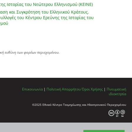
της Ιστορίας του Νεώτερου Ελληνισμού (ΚΕΙΝΕ)
αση και Συγκρότηση του Ελληνικού Κράτους.
υλλογές του Κέντρου Ερεύνης της Ιστορίας του
σμού
ική ευθύνη των φορέων περιεχομένου.
Επικοινωνία
|
Πολιτική Απορρήτου
Όροι Χρήσης
|
Πνευματική
ιδιοκτησία
©2025 Εθνικό Κέντρο Τεκμηρίωσης και Ηλεκτρονικού Περιεχομένου