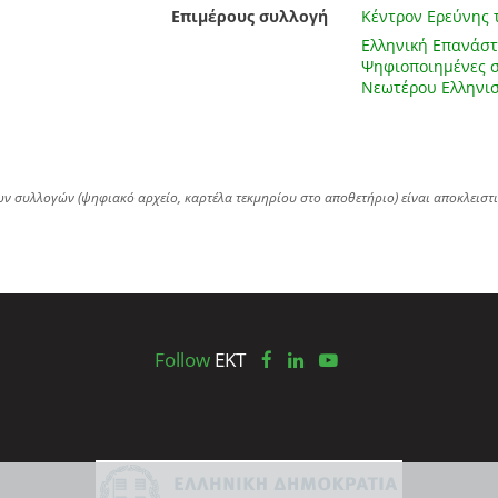
Επιμέρους συλλογή
Κέντρον Ερεύνης 
Ελληνική Επανάστ
Ψηφιοποιημένες σ
Νεωτέρου Ελληνι
ων συλλογών (ψηφιακό αρχείο, καρτέλα τεκμηρίου στο αποθετήριο) είναι αποκλειστ
Follow
EKT