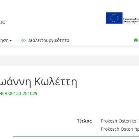
γηση
Διαλειτουργικότητα
Ιωάννη Κωλέττη
INE/000133-281029
Τίτλος
Prokesh Osten to I
Prokesch Osten πρ