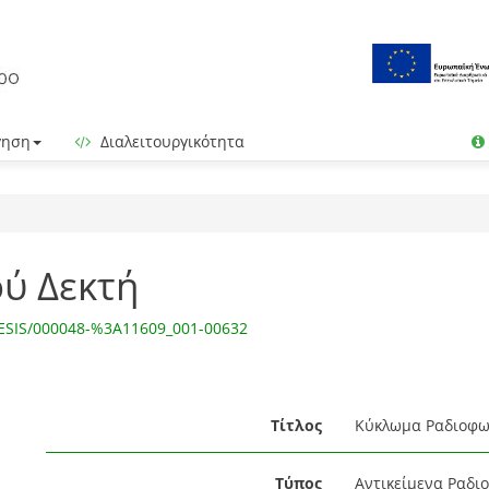
γηση
Διαλειτουργικότητα
ύ Δεκτή
OESIS/000048-%3A11609_001-00632
Τίτλος
Κύκλωμα Ραδιοφω
Τύπος
Αντικείμενα Ραδι