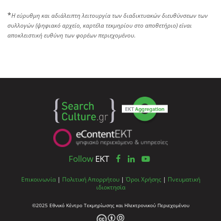
*
Η εύρυθμη και αδιάλειπτη λειτουργία των διαδικτυακών διευθύνσεων των
συλλογών (ψηφιακό αρχείο, καρτέλα τεκμηρίου στο αποθετήριο) είναι
αποκλειστική ευθύνη των φορέων περιεχομένου.
Follow
EKT
Επικοινωνία
|
Πολιτική Απορρήτου
|
Όροι Χρήσης
|
Πνευματική
ιδιοκτησία
©2025 Εθνικό Κέντρο Τεκμηρίωσης και Ηλεκτρονικού Περιεχομένου