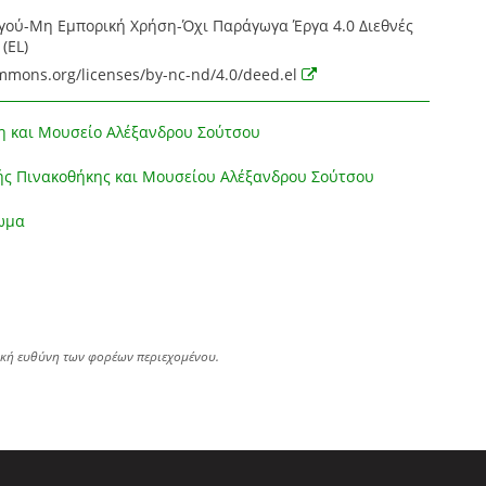
ού-Μη Εμπορική Χρήση-Όχι Παράγωγα Έργα 4.0 Διεθνές
(EL)
ommons.org/licenses/by-nc-nd/4.0/deed.el
η και Μουσείο Αλέξανδρου Σούτσου
ής Πινακοθήκης και Μουσείου Αλέξανδρου Σούτσου
ωμα
ική ευθύνη των φορέων περιεχομένου.