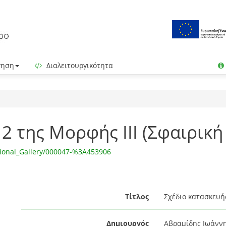
γηση
Διαλειτουργικότητα
2 της Μορφής ΙΙΙ (Σφαιρικ
tional_Gallery/000047-%3A453906
Τίτλος
Σχέδιο κατασκευής
Δημιουργός
Αβραμίδης Ιωάννη