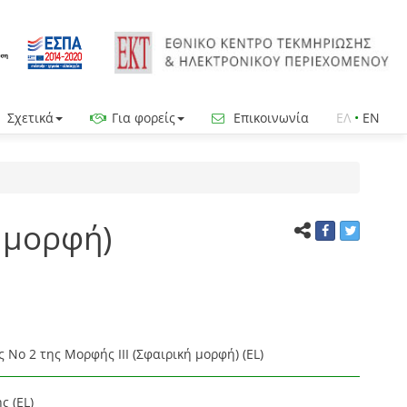
Σχετικά
Για φορείς
Επικοινωνία
ΕΛ
•
EN
ή μορφή)
 Νο 2 της Μορφής ΙΙΙ (Σφαιρική μορφή) (EL)
ς (EL)