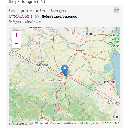
Italy / Bologna (EN)
Ευρώπη ▶ Ιταλία ▶ Emilia-Romagna
Μπολώνια
Πόλη/χωριό/οικισμός
Bologna | Μπολόνια
+
−
Leaflet
|
©
OpenStreetMap
contributors, Points © 2012 LINZ