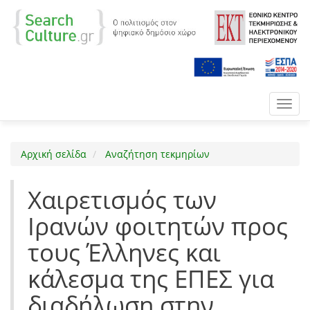
Toggl
navig
Αρχική σελίδα
Αναζήτηση τεκμηρίων
Xαιρετισμός των
Ιρανών φοιτητών προς
τους Έλληνες και
κάλεσμα της ΕΠΕΣ για
διαδήλωση στην