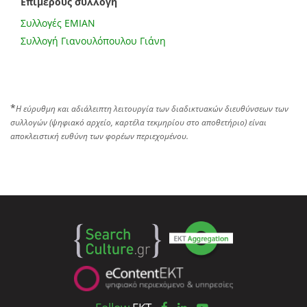
Επιμέρους συλλογή
Συλλογές ΕΜΙΑΝ
Συλλογή Γιανουλόπουλου Γιάνη
*
Η εύρυθμη και αδιάλειπτη λειτουργία των διαδικτυακών διευθύνσεων των
συλλογών (ψηφιακό αρχείο, καρτέλα τεκμηρίου στο αποθετήριο) είναι
αποκλειστική ευθύνη των φορέων περιεχομένου.