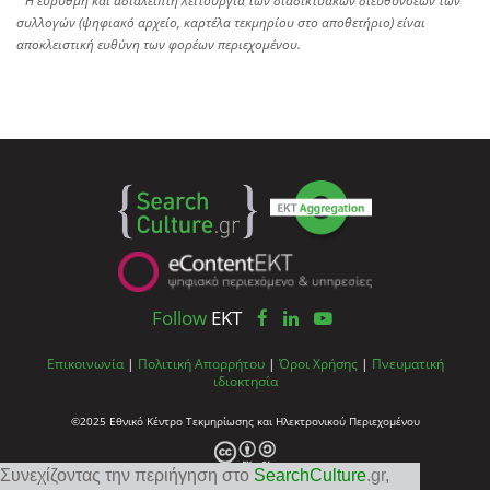
Η εύρυθμη και αδιάλειπτη λειτουργία των διαδικτυακών διευθύνσεων των
συλλογών (ψηφιακό αρχείο, καρτέλα τεκμηρίου στο αποθετήριο) είναι
αποκλειστική ευθύνη των φορέων περιεχομένου.
Follow
EKT
Επικοινωνία
|
Πολιτική Απορρήτου
|
Όροι Χρήσης
|
Πνευματική
ιδιοκτησία
©2025 Εθνικό Κέντρο Τεκμηρίωσης και Ηλεκτρονικού Περιεχομένου
Συνεχίζοντας την περιήγηση στο
SearchCulture
.gr
,