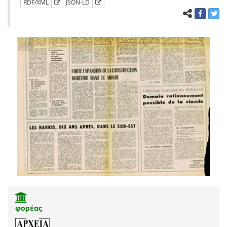
RDF/XML
JSON-LD
φορέας