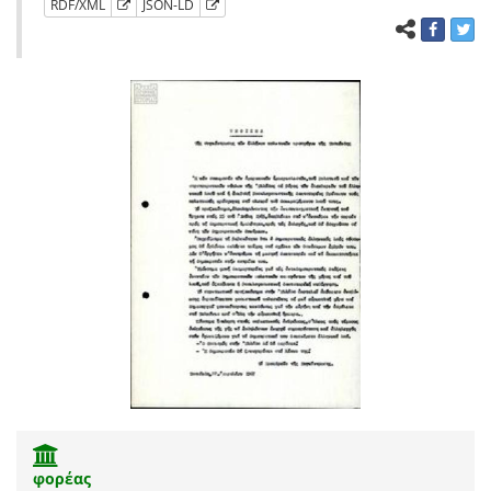
RDF/XML
JSON-LD
φορέας