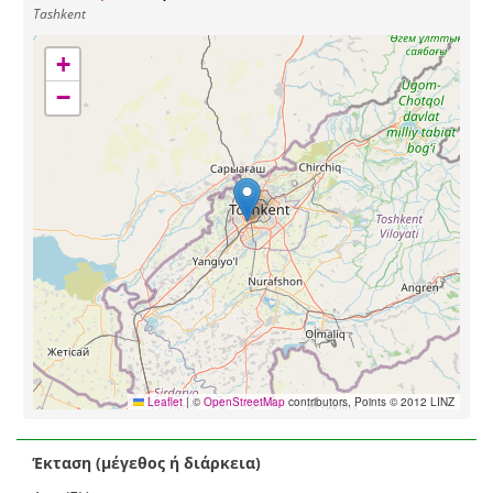
Tashkent
+
−
Leaflet
|
©
OpenStreetMap
contributors, Points © 2012 LINZ
Έκταση (μέγεθος ή διάρκεια)