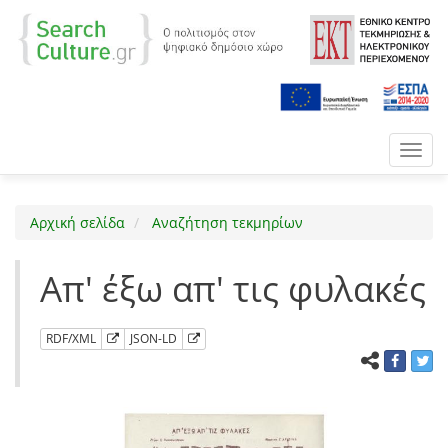
Toggl
navig
Αρχική σελίδα
Αναζήτηση τεκμηρίων
Απ' έξω απ' τις φυλακές
RDF/XML
JSON-LD