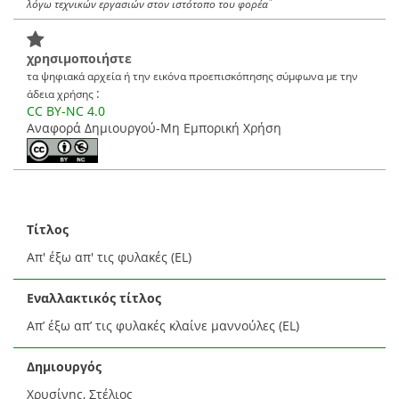
*
λόγω τεχνικών εργασιών στον ιστότοπο του φορέα
χρησιμοποιήστε
τα ψηφιακά αρχεία ή την εικόνα προεπισκόπησης σύμφωνα με την
:
άδεια χρήσης
CC BY-NC 4.0
Αναφορά Δημιουργού-Μη Εμπορική Χρήση
Τίτλος
Απ' έξω απ' τις φυλακές (EL)
Εναλλακτικός τίτλος
Απ’ έξω απ’ τις φυλακές κλαίνε μαννούλες (EL)
Δημιουργός
Χρυσίνης, Στέλιος