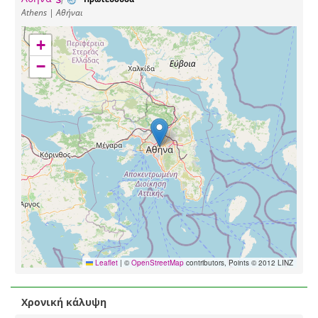
Athens | Αθήναι
+
−
Leaflet
|
©
OpenStreetMap
contributors, Points © 2012 LINZ
Χρονική κάλυψη