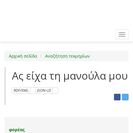
Toggl
navig
Αρχική σελίδα
Αναζήτηση τεκμηρίων
Ας είχα τη μανούλα μου
RDF/XML
JSON-LD
φορέας