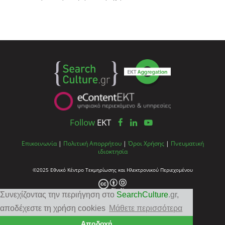
Follow
EKT
Επικοινωνία
|
Πολιτική Απορρήτου
|
Όροι Χρήσης
|
Πνευματική
ιδιοκτησία
©2025 Εθνικό Κέντρο Τεκμηρίωσης και Ηλεκτρονικού Περιεχομένου
Συνεχίζοντας την περιήγηση στο
SearchCulture
.gr
,
αποδέχεστε τη χρήση cookies
Μάθετε περισσότερα
Αποδοχή