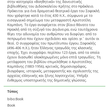
στην κατηγορία «Βοηθητικά» της δανειστικής
βιβλιοθήκης του Διδασκαλείου Κρήτης στο Ηράκλειο.
Πρόκειται για ένα δραματικό θεατρικό έργο του Σοφοκλή
που γράφτηκε κατά το έτος 430 π.Χ., σύμφωνα με το
εισαγωγικό σημείωμα του μεταφραστή Αριστοτέλη
Καμπάνη. Το έργο αναφέρεται στον βίαιο θάνατο του
Ηρακλή από τη σύζυγό του Δηιάνειρα, ενώ ταυτόχρονα
θίγει την αδυναμία του ανθρώπου να διαφύγει από το
πεπρωμένο που έχουν σχεδιάσει και ορίσει γι΄ αυτόν οι
θεοί. Ο συγγραφέας του πρωτότυπου έργου, Σοφοκλής
(496-406 π.Χ.), ήταν Έλληνας τραγωδός της κλασικής
εποχής. Έχει συγγράψει περίπου 123 έργα, από τα οποία
έχουν διασωθεί ολοκληρωμένες μόνο επτά τραγωδίες. Τη
μετάφραση του βιβλίου επιμελήθηκε ο Αριστοτέλης
Καμπάνης (1883-1956), κριτικός, δημοσιογράφος,
βιογράφος, ιστορικός, μεταφραστής και σχολιαστής της
αρχαίας ελληνικής και ξένης λογοτεχνίας. Υπήρξε
ένθερμος υποστηρικτής της δημοτικής γλώσσας.
Τύπος
bibo:Book
Book