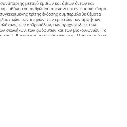
ς συνύπαρξης μεταξύ έμβιων και άβιων όντων και
ική ευθύνη του ανθρώπου απέναντι στον φυσικό κόσμο.
συγκεκριμένης τρίτης έκδοσης συμπεριέλαβε θέματα
ηλαστικών, των πτηνών, των ερπετών, των αμφίβιων,
μαλάκιων, των αρθροπόδων, των αραχνοειδών, των
ων σκωλήκων, των ζωόφυτων και των βιοκοινωνιών. Το
α του L. Busemann μεταφράστηκε στα ελληνικά από τον
δη (1858-1928), παιδαγωγό και λογοτέχνη, και τον
α (γεννήθηκε το 1860).