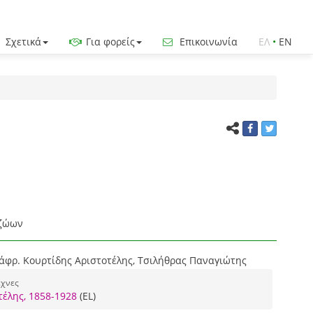
Σχετικά
Για φορείς
Επικοινωνία
ΕΛ
•
EN
 ζώων
άφρ. Κουρτίδης Αριστοτέλης, Τσιλήθρας Παναγιώτης
έχνες
τέλης, 1858-1928
(EL)