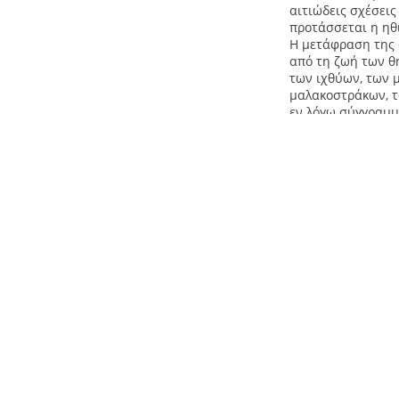
αιτιώδεις σχέσει
προτάσσεται η ηθ
Η μετάφραση της 
από τη ζωή των θ
των ιχθύων, των 
μαλακοστράκων, τ
εν λόγω σύγγραμμ
Αριστοτέλη Κουρτί
Παναγιώτη Τσιλήθρ
Τύπος
bibo:Book
Book
TEXT
Livre
Βιβλίο
Κείμενο
Βιβλίο
(EL)
Γεωγραφική κάλυψη
Αθήναι