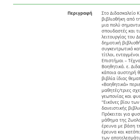
Περιγραφή
Στο Διδασκαλείο Κ
βιβλιοθήκη από τη
μια πολύ σημαντι
σπουδαστές και τ
λειτουργίας του Δ
δημοτική βιβλιοθή
συγκεντρωτικό κα
τίτλοι, ενταγμένοι
Επιστήμαι – Τέχνα
Βοηθητικά. ε. Διδ
κάποια αυστηρή θ
βιβλία ίδιας θεμα
«Βοηθητικά» περι
μαθητές/τριες σχε
γεωπονίας και φυσ
''Εικόνες βίου τω
δανειστικής βιβλι
Πρόκειται για φυ
μάθημα της Ζωολο
έρευνα με βάση τ
έρευνα και κατόπ
των αποτελεσμάτω