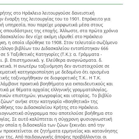
ρήτης στο Ηράκλειο λειτουργούσε δανειστική
ν έναρξη της λειτουργίας του το 1901. Επρόκειτο για
κή υπηρεσία, που παρείχε μορφωτικά μέσα στους
ις σπουδάστριες της εποχής. Άλλωστε, στα πρώτα χρόνια
ιδασκαλείου δεν είχε ακόμη ιδρυθεί στο Ηράκλειο
κη, η οποία ιδρύθηκε το 1908. Στον τελευταίο σωζόμενο
τάλογο βιβλίων του Διδασκαλείου εντοπίστηκαν 666
 σε 5 Ταξιθετικές Κατηγορίες (Τ.Κ.): α. Γράμματα -
ι. β. Επιστημονικά. γ. Ελεύθερα αναγνώσματα. δ.
ακτικά. Η ανωτέρω ταξινόμηση δεν αντιστοιχούσε σε
εματική κατηγοριοποίηση με δεδομένο ότι ορισμένα
τικής ταξινομήθηκαν σε διαφορετικές Τ.Κ.. Η Τ.Κ.
ελάμβανε πρακτικά βοηθήματα για εκπαιδευτικούς και
τικά με θέματα αρχαίας ελληνικής γραμματολογίας,
ικών επιστημών, γεωγραφίας και ιστορίας. Το βιβλίο
ν ζώων'' ανήκε στην κατηγορία «Βοηθητικά» της
οθήκης του Διδασκαλείου Κρήτης στο Ηράκλειο.
σιογνωστικό σύγγραμμα που αποτελούσε βοήθημα στο
γίας. Σε αυτό καλύπτεται η σύγχρονη φυσιογνωστική
ην οποία η διδασκαλία των ζώων ξεκινάει από την
ιν προεκτείνεται σε ζητήματα ερμηνείας και κατανόησης
ν της. Από παιδαγωγικής άποψης προβάλλονται οι