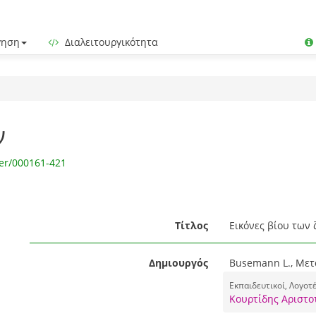
γηση
Διαλειτουργικότητα
ν
er/000161-421
Τίτλος
Εικόνες βίου των
Δημιουργός
Busemann L., Μετ
Εκπαιδευτικοί, Λογοτ
Κουρτίδης Αριστο