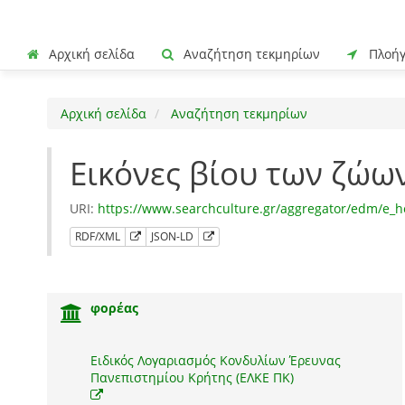
Αρχική σελίδα
Αναζήτηση τεκμηρίων
Πλοή
Αρχική σελίδα
Αναζήτηση τεκμηρίων
Εικόνες βίου των ζώω
URI:
https://www.searchculture.gr/aggregator/edm/e_h
RDF/XML
JSON-LD
φορέας
Ειδικός Λογαριασμός Κονδυλίων Έρευνας
Πανεπιστημίου Κρήτης (ΕΛΚΕ ΠΚ)