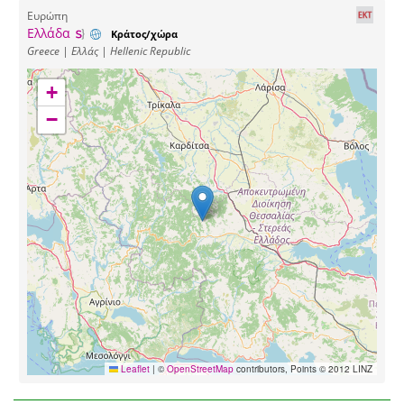
Ευρώπη
Ελλάδα
Κράτος/χώρα
Greece | Ελλάς | Hellenic Republic
+
−
Leaflet
|
©
OpenStreetMap
contributors, Points © 2012 LINZ