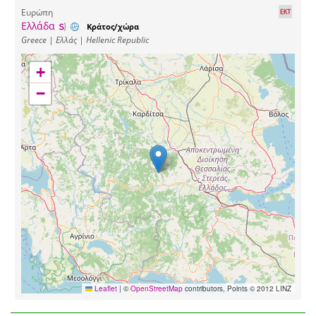
Ευρώπη
Ελλάδα
Κράτος/χώρα
Greece | Ελλάς | Hellenic Republic
+
−
Leaflet
|
©
OpenStreetMap
contributors, Points © 2012 LINZ