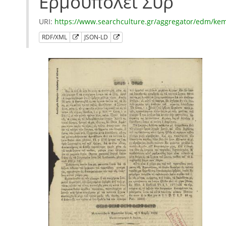
Ερμουπόλει Σύρ
URI:
https://www.searchculture.gr/aggregator/edm/k
RDF/XML
JSON-LD