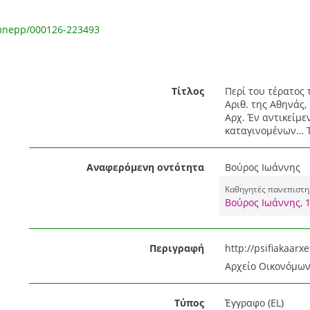
emnepp/000126-223493
Τίτλος
Περί του τέρατος 
Αριθ. της Αθηνάς
Αρχ. Έν αντικείμε
καταγινομένων… Τ
Αναφερόμενη οντότητα
Βούρος Ιωάννης
Καθηγητές πανεπιστημ
Βούρος Ιωάννης, 
Περιγραφή
http://psifiakaar
Αρχείο Οικονόμων,
Τύπος
Έγγραφο (EL)