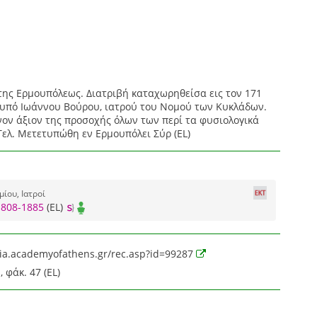
της Ερμουπόλεως. Διατριβή καταχωρηθείσα εις τον 171
, υπό Ιωάννου Βούρου, ιατρού του Νομού των Κυκλάδων.
νον άξιον της προσοχής όλων των περί τα φυσιολογικά
ελ. Μετετυπώθη εν Ερμουπόλει Σύρ (EL)
ίου, Ιατροί
1808-1885
(EL)
xeia.academyofathens.gr/rec.asp?id=99287
 φάκ. 47 (EL)