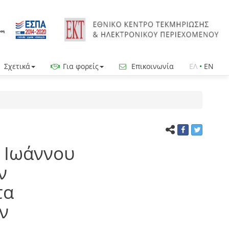
Σχετικά
Για φορείς
Επικοινωνία
ΕΛ
•
EN
ό Ιωάννου
ν
τα
ν