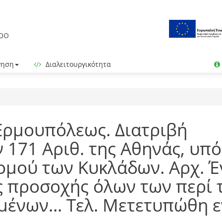
γηση
Διαλειτουργικότητα
 Ερμουπόλεως. Διατριβή
 171 Αριθ. της Αθηνάς, υπ
ομού των Κυκλάδων. Αρχ. Έ
ς προσοχής όλων των περί 
ομένων… Τελ. Μετετυπώθη ε