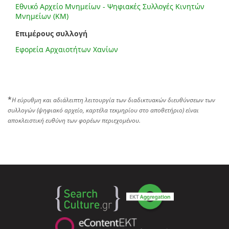
Εθνικό Αρχείο Μνημείων - Ψηφιακές Συλλογές Κινητών
Μνημείων (ΚΜ)
Επιμέρους συλλογή
Εφορεία Αρχαιοτήτων Χανίων
*
Η εύρυθμη και αδιάλειπτη λειτουργία των διαδικτυακών διευθύνσεων των
συλλογών (ψηφιακό αρχείο, καρτέλα τεκμηρίου στο αποθετήριο) είναι
αποκλειστική ευθύνη των φορέων περιεχομένου.