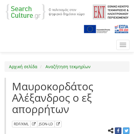
Toggl
navig
Αρχική σελίδα
Αναζήτηση τεκμηρίων
Μαυροκορδάτος
Αλέξανδρος ο εξ
απορρήτων
RDF/XML
JSON-LD