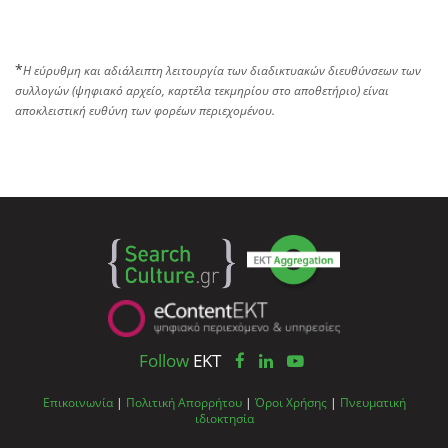
*
Η εύρυθμη και αδιάλειπτη λειτουργία των διαδικτυακών διευθύνσεων των
συλλογών (ψηφιακό αρχείο, καρτέλα τεκμηρίου στο αποθετήριο) είναι
αποκλειστική ευθύνη των φορέων περιεχομένου.
Follow
EKT
Επικοινωνία
|
Πολιτική Απορρήτου
|
Όροι Χρήσης
|
Πνευματική
ιδιοκτησία