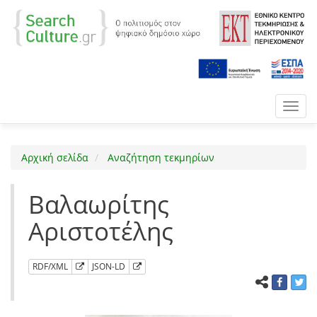
Toggl
navig
Αρχική σελίδα
Αναζήτηση τεκμηρίων
Βαλαωρίτης
Αριστοτέλης
RDF/XML
JSON-LD