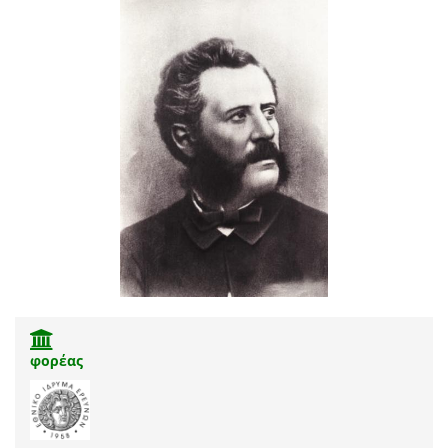
φορέας