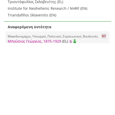
Τριαντάφυλλος Σκλαβενίτης (EL)
Institute for Neohellenic Research / NHRF (EN)
Triandafillos Sklavenitis (EN)
Αναφερόμενη οντότητα
Μακεδονομάχοι, Υπουργοί, Πολιτικοί, Στρατιωτικοί, Βουλευτές
Μπούσιος Γεώργιος, 1875-1929
(EL)
Περιγραφή
Απεικόνιση: σκίτσο (EL)
Απεικόνιση αναπαργωγής: φωτοτσιγκογραφία (EL)
Τύπος
Αναπαραγωγή έργου τέχνης (EL)
Δισδιάστατα γραφικά ▶ Σχέδιο
Ζωγραφικό σχέδιο / Σκίτσο
(EL)
Δισδιάστατα γραφικά