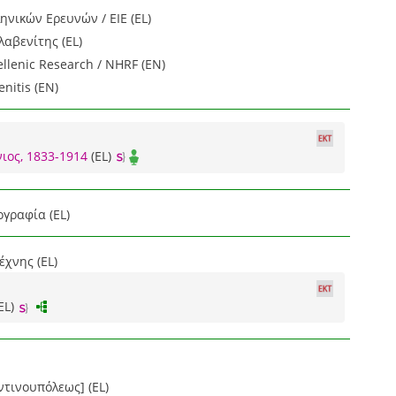
ηνικών Ερευνών / ΕΙΕ (EL)
αβενίτης (EL)
ellenic Research / NHRF (EN)
enitis (EN)
ιος, 1833-1914
(EL)
ογραφία (EL)
χνης (EL)
EL)
τινουπόλεως] (EL)