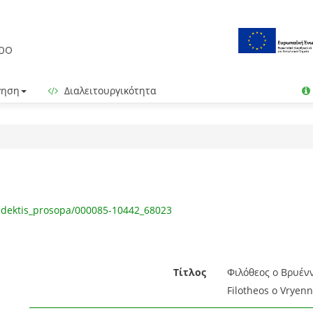
γηση
Διαλειτουργικότητα
ndektis_prosopa/000085-10442_68023
Τίτλος
Φιλόθεος ο Βρυένν
Filotheos o Vryenn