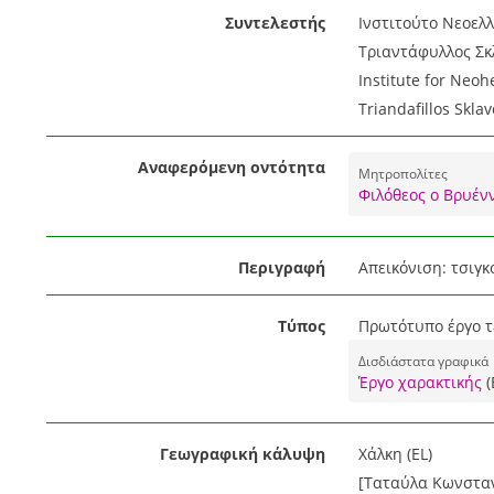
Συντελεστής
Ινστιτούτο Νεοελλ
Τριαντάφυλλος Σκλ
Institute for Neoh
Triandafillos Sklav
Αναφερόμενη οντότητα
Μητροπολίτες
Φιλόθεος ο Βρυένν
Περιγραφή
Απεικόνιση: τσιγκ
Τύπος
Πρωτότυπο έργο τέ
Δισδιάστατα γραφικά
Έργο χαρακτικής
(
Γεωγραφική κάλυψη
Χάλκη (EL)
[Ταταύλα Κωνσταν