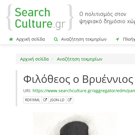
Αρχική σελίδα
Αναζήτηση τεκμηρίων
Πλοή
Αρχική σελίδα
Αναζήτηση τεκμηρίων
Φιλόθεος ο Βρυέννιος
URI:
https://www.searchculture.gr/aggregator/edm/pa
RDF/XML
JSON-LD