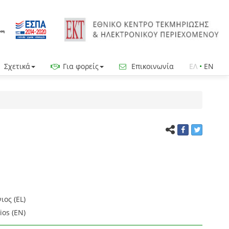
Σχετικά
Για φορείς
Επικοινωνία
ΕΛ
•
EN
ιος (EL)
ios (EN)