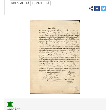
RDF/XML
JSON-LD
φορέας