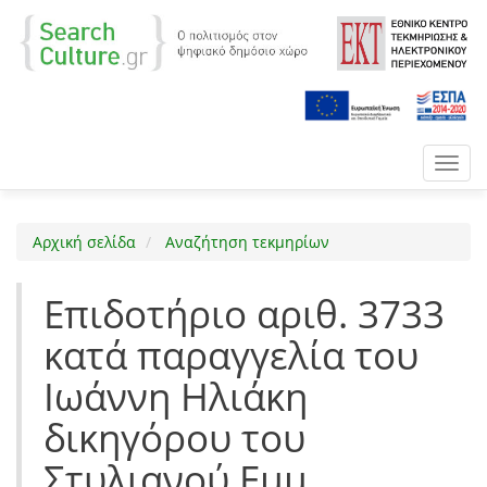
Toggl
navig
Αρχική σελίδα
Αναζήτηση τεκμηρίων
Επιδοτήριο αριθ. 3733
κατά παραγγελία του
Ιωάννη Ηλιάκη
δικηγόρου του
Στυλιανού Εμμ.