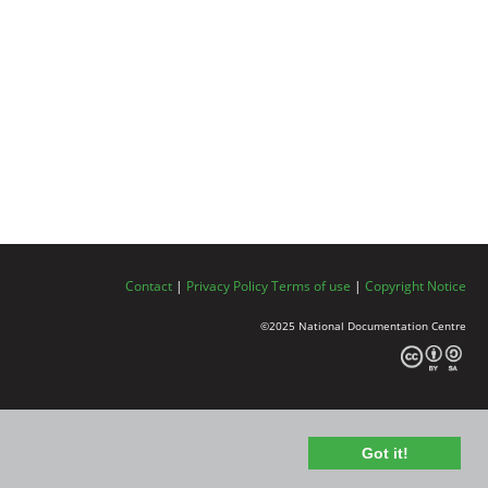
Contact
|
Privacy Policy
Terms of use
|
Copyright Notice
©2025 National Documentation Centre
Got it!