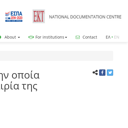
About
For institutions
Contact
ΕΛ
•
ΕΝ
την οποία
ιρία της