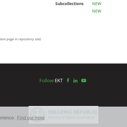
Subcollections
NEW
NEW
item page in repository site)
Follow
EKT
erience.
Find out more