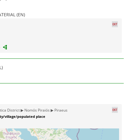
ERIAL (EN)
L)
ica District ▶ Nomós Piraiós ▶ Piraeus
ity/village/populated place