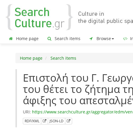
Home page
Search items
Browse
In
Home page
Search items
Επιστολή του Γ. Γεωργ
του θέτει το ζήτημα τ
άφιξης του απεσταλμέν
URI:
https://www.searchculture.gr/aggregator/edm/ven
RDF/XML
JSON-LD