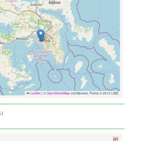
Leaflet
|
©
OpenStreetMap
contributors, Points © 2012 LINZ
L)