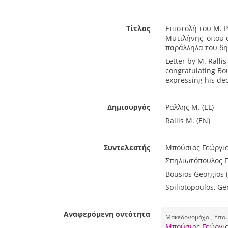
Τίτλος
Επιστολή του Μ. 
Μυτιλήνης, όπου 
παράλληλα του δη
Letter by M. Ralli
congratulating Bou
expressing his ded
Δημιουργός
Ράλλης Μ. (EL)
Rallis M. (EN)
Συντελεστής
Μπούσιος Γεώργιος
Σπηλιωτόπουλος Γε
Bousios Georgios 
Spiliotopoulos, Ge
Αναφερόμενη οντότητα
Μακεδονομάχοι, Υπουρ
Μπούσιος Γεώργιο