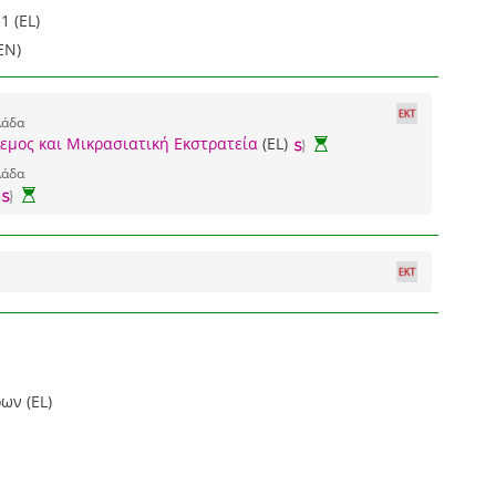
1 (EL)
EN)
λάδα
λεμος και Μικρασιατική Εκστρατεία
(EL)
λάδα
ων (EL)