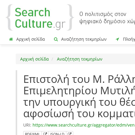
Αρχική σελίδα
Αναζήτηση τεκμηρίων
Πλοή
Αρχική σελίδα
Αναζήτηση τεκμηρίων
Επιστολή του Μ. Ράλλ
Επιμελητηρίου Μυτιλή
την υπουργική του θέ
αφοσίωσή του κομματ
URI:
https://www.searchculture.gr/aggregator/edm/ven
RDF/XML
JSON-LD