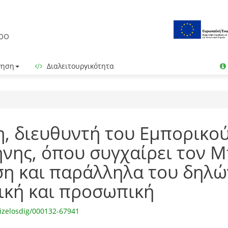
γηση
Διαλειτουργικότητα
η, διευθυντή του Εμπορικο
νης, όπου συγχαίρει τον Μ
ση και παράλληλα του δηλώ
ική και προσωπική
izelosdig/000132-67941