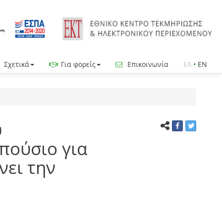
Σχετικά
Για φορείς
Επικοινωνία
ΕΛ
•
EN
ύ
πούσιο για
νει την