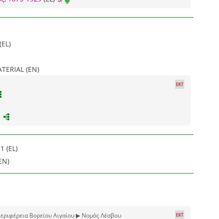
(EL)
ERIAL (EN)
1 (EL)
EN)
εριφέρεια Βορείου Αιγαίου ▶ Νομός Λέσβου