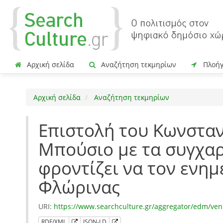
Αρχική σελίδα
Αναζήτηση τεκμηρίων
Πλοή
Αρχική σελίδα
Αναζήτηση τεκμηρίων
Επιστολή του Κωνσταν
Μπούσιο με τα συγχαρ
φροντίζει να τον ενημ
Φλώρινας
URI:
https://www.searchculture.gr/aggregator/edm/ven
RDF/XML
JSON-LD