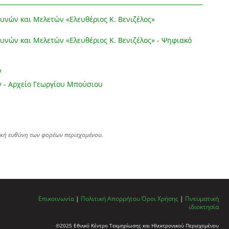
υνών και Μελετών «Ελευθέριος Κ. Βενιζέλος»
υνών και Μελετών «Ελευθέριος Κ. Βενιζέλος» - Ψηφιακό
ν
 - Αρχείο Γεωργίου Μπούσιου
ική ευθύνη των φορέων περιεχομένου.
Επικοινωνία
|
Πολιτική Απορρήτου
Όροι Χρήσης
|
Πνευματική
ιδιοκτησία
©2025 Εθνικό Κέντρο Τεκμηρίωσης και Ηλεκτρονικού Περιεχομένου