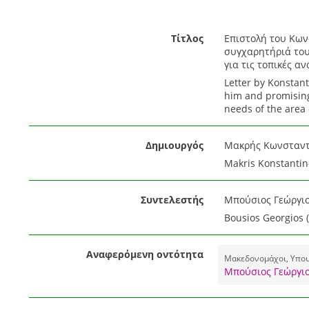
Τίτλος
Επιστολή του Κων
συγχαρητήριά του
για τις τοπικές αν
Letter by Konstant
him and promising
needs of the area o
Δημιουργός
Μακρής Κωνσταντίν
Makris Konstantino
Συντελεστής
Μπούσιος Γεώργιος
Bousios Georgios 
Αναφερόμενη οντότητα
Μακεδονομάχοι, Υπουρ
Μπούσιος Γεώργιο