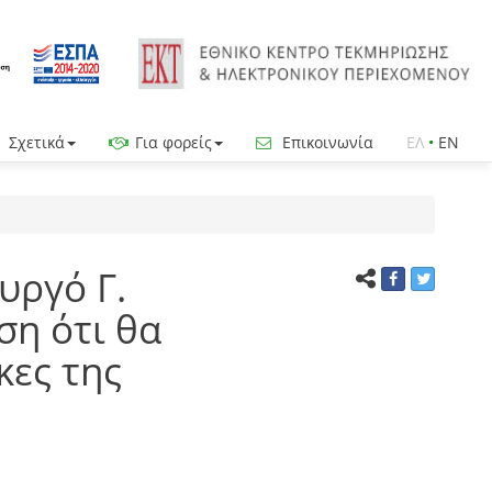
Σχετικά
Για φορείς
Επικοινωνία
ΕΛ
•
EN
υργό Γ.
ση ότι θα
κες της