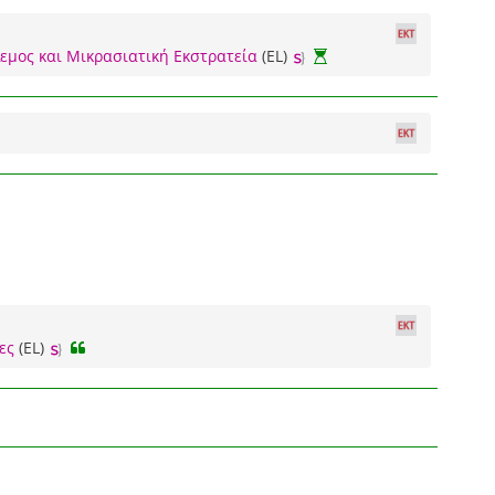
λεμος και Μικρασιατική Εκστρατεία
(EL)
ες
(EL)