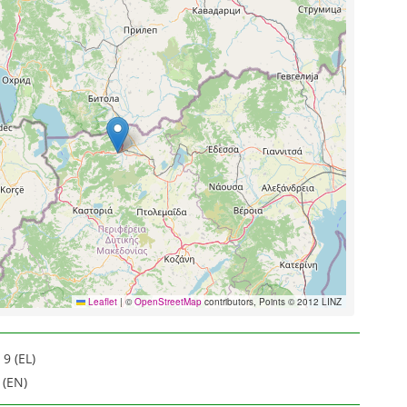
Leaflet
|
©
OpenStreetMap
contributors, Points © 2012 LINZ
9 (EL)
 (EN)