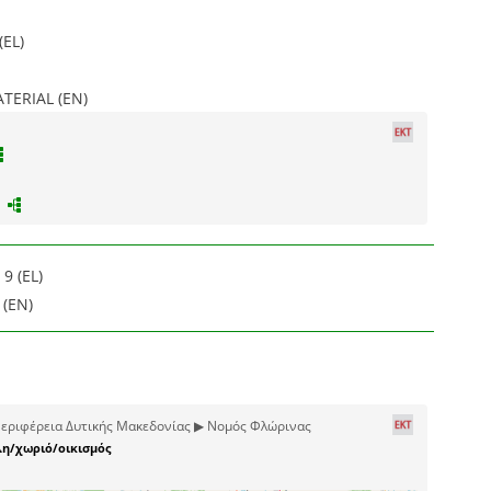
(EL)
ERIAL (EN)
9 (EL)
 (EN)
εριφέρεια Δυτικής Μακεδονίας ▶ Νομός Φλώρινας
η/χωριό/οικισμός