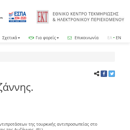
Σχετικά
Για φορείς
Επικοινωνία
ΕΛ
•
EN
ζάννης.
αντιπροτάσεων της τουρκικής αντιπροσωπείας στο
ης της Λωζάννης. (EL)