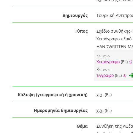
Δημιουργός
Τουρκική Αντιπρο
Τύπος
Σχέδιο συνθήκης (
Χειρόγραφο υλικό 
HANDWRITTEN MAT
Κείμενο
Χειρόγραφο
(EL)
Κείμενο
Έγγραφο
(EL)
Κάλυψη (γεωγραφική ή χρονική)
χ.χ. (EL)
Ημερομηνία δημιουργίας
χ.χ. (EL)
Θέμα
Συνθήκη της Λωζάν