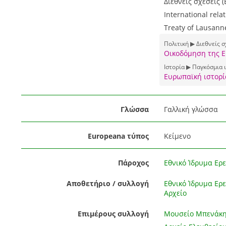
Διεθνείς σχέσεις (
International relat
Treaty of Lausanne
Πολιτική ▶ Διεθνείς σ
Οικοδόμηση της Ε
Ιστορία ▶ Παγκόσμια 
Ευρωπαϊκή ιστορί
Γλώσσα
Γαλλική γλώσσα
Europeana τύπος
Κείμενο
Πάροχος
Εθνικό Ίδρυμα Ερε
Αποθετήριο / συλλογή
Εθνικό Ίδρυμα Ερε
Αρχείο
Επιμέρους συλλογή
Μουσείο Μπενάκ