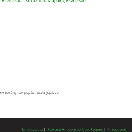
υ Βενιζέλου - Κατάλοιπα Μαρίκας Βενιζέλου
ική ευθύνη των φορέων περιεχομένου.
Επικοινωνία
|
Πολιτική Απορρήτου
Όροι Χρήσης
|
Πνευματική