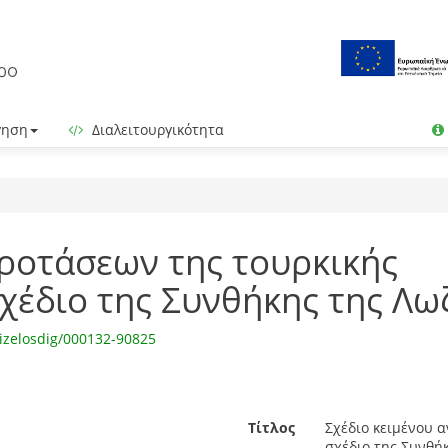
γηση
Διαλειτουργικότητα
προτάσεων της τουρκικής
χέδιο της Συνθήκης της Λω
izelosdig/000132-90825
Τίτλος
Σχέδιο κειμένου 
σχέδιο της Συνθήκ