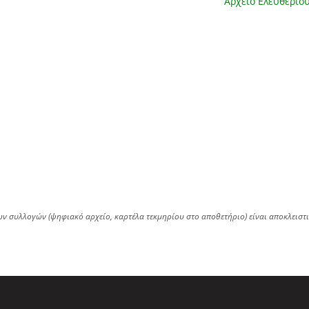
Αρχείο Ελευθερίο
ων συλλογών (ψηφιακό αρχείο, καρτέλα τεκμηρίου στο αποθετήριο) είναι αποκλειστ