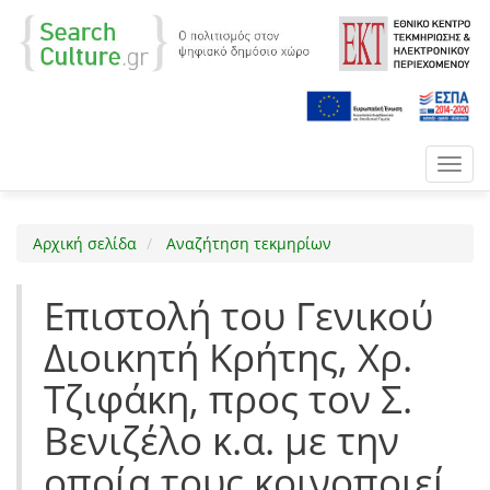
Toggl
navig
Αρχική σελίδα
Αναζήτηση τεκμηρίων
Επιστολή του Γενικού
Διοικητή Κρήτης, Χρ.
Τζιφάκη, προς τον Σ.
Βενιζέλο κ.α. με την
οποία τους κοινοποιεί