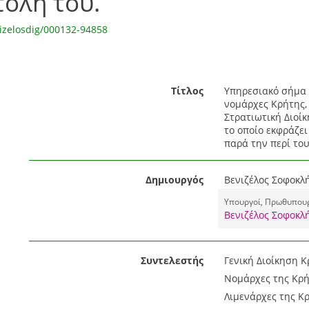
τολή του.
izelosdig/000132-94858
Τίτλος
Υπηρεσιακό σήμα τ
νομάρχες Κρήτης, 
Στρατιωτική Διοί
το οποίο εκφράζε
παρά την περί του
Δημιουργός
Βενιζέλος Σοφοκλή
Υπουργοί, Πρωθυπουργ
Βενιζέλος Σοφοκλή
Συντελεστής
Γενική Διοίκηση Κ
Νομάρχες της Κρήτ
Λιμενάρχες της Κρ