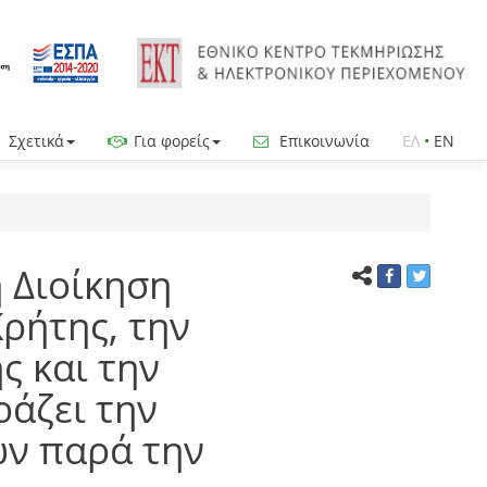
Σχετικά
Για φορείς
Επικοινωνία
ΕΛ
•
EN
ή Διοίκηση
Κρήτης, την
ς και την
άζει την
ων παρά την