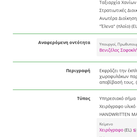
Ταξιαρχία Χανίων 
Στρατιωτικές Διοι
Ανωτέρα Διοίκηση
"Έλενα" (πλοίο) (EL
Αναφερόμενη οντότητα
Υπουργοί, Πρωθυπουργ
Βενιζέλος Σοφοκλή
Περιγραφή
Εκφράζει την έκπλ
χωροφυλάκων παρά
αποβίβασή τους. (
Τύπος
Υπηρεσιακό σήμα 
Χειρόγραφο υλικό 
HANDWRITTEN MAT
Κείμενο
Χειρόγραφο
(EL)