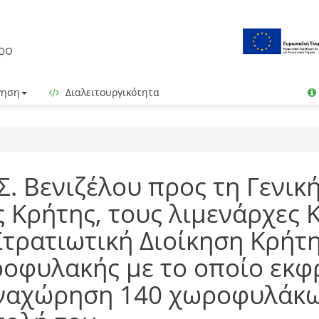
γηση
Διαλειτουργικότητα
. Βενιζέλου προς τη Γενικ
 Κρήτης, τους λιμενάρχες 
Στρατιωτική Διοίκηση Κρήτη
οφυλακής με το οποίο εκφρ
 αναχώρηση 140 χωροφυλάκ