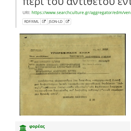
περί του αντιθέτου εν
URI:
https://www.searchculture.gr/aggregator/edm/ven
RDF/XML
JSON-LD
φορέας