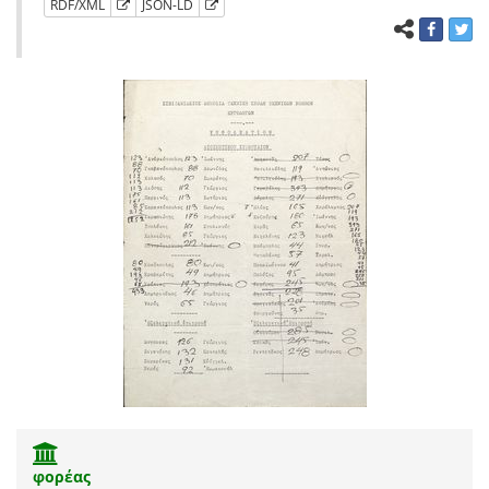
RDF/XML
JSON-LD
φορέας