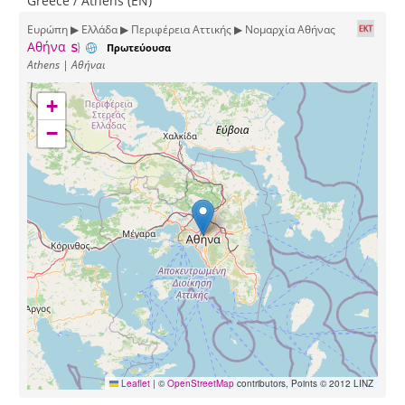
Greece / Athens (EN)
Ευρώπη ▶ Ελλάδα ▶ Περιφέρεια Αττικής ▶ Νομαρχία Αθήνας
Αθήνα
Πρωτεύουσα
Athens | Αθήναι
+
−
Leaflet
|
©
OpenStreetMap
contributors, Points © 2012 LINZ