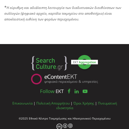
*
Η εύρυθμη και αδιάλειπτη λειτουργία των διαδικτυακών διευθύνσεων των
συλλογών (ψηφιακό αρχείο, καρτέλα τεκμηρίου στο αποθετήριο) είναι
αποκλειστική ευθύνη των φορέων περιεχομένου.
Follow
EKT
Επικοινωνία
|
Πολιτική Απορρήτου
|
Όροι Χρήσης
|
Πνευματική
ιδιοκτησία
©2025 Εθνικό Κέντρο Τεκμηρίωσης και Ηλεκτρονικού Περιεχομένου