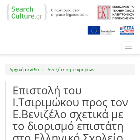
Toggl
navig
Αρχική σελίδα
Αναζήτηση τεκμηρίων
Επιστολή του
Ι.Τσιριμώκου προς τον
Ε.Βενιζέλο σχετικά με
το διορισμό επιστάτη
στο Ελληνικό Σχολείο