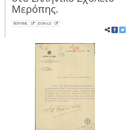
Μερόπης.
RDF/XML
JSON-LD