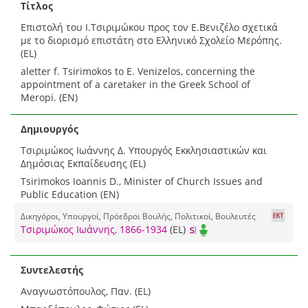
Τίτλος
Επιστολή του Ι.Τσιριμώκου προς τον Ε.Βενιζέλο σχετικά
με το διορισμό επιστάτη στο Ελληνικό Σχολείο Μερόπης.
(EL)
aletter f. Tsirimokos to E. Venizelos, concerning the
appointment of a caretaker in the Greek School of
Meropi. (EN)
Δημιουργός
Τσιριμώκος Ιωάννης Δ. Υπουργός Εκκλησιαστικών και
Δημόσιας Εκπαίδευσης (EL)
Tsirimokos Ioannis D., Minister of Church Issues and
Public Education (EN)
Δικηγόροι, Υπουργοί, Πρόεδροι Βουλής, Πολιτικοί, Βουλευτές
Τσιριμώκος Ιωάννης, 1866-1934
(EL)
Συντελεστής
Αναγνωστόπουλος, Παν. (EL)