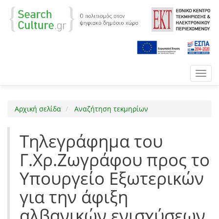
Toggl
navig
Αρχική σελίδα
Αναζήτηση τεκμηρίων
Τηλεγράφημα του
Γ.Χρ.Ζωγράφου προς το
Υπουργείο Εξωτερικών
για την άφιξη
αλβανικών ενισχύσεων