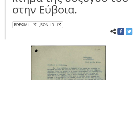
στην Εύβοια.
RDF/XML
JSON-LD