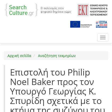
Toggl
navig
Αρχική σελίδα
Αναζήτηση τεκμηρίων
Επιστολή του Philip
Noel Baker προς τον
Υπουργό Γεωργίας Κ.
Σπυρίδη σχετικά με το
κτήμα της συζύγου του