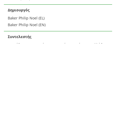
Δημιουργός
Baker Philip Noel (EL)
Baker Philip Noel (EN)
Συντελεστής
Σπυρίδης Κωνσταντίνος Υπουργός Γεωργίας της Ελλάδας
(EL)
Spyridis Konstantinos Greek Minister of Agriculture (EN)
Αναφερόμενη οντότητα
Υπουργοί, Πολιτικοί, Δήμαρχοι, Βουλευτές
Σπυρίδης Κωνσταντίνος, 1875-1951
(EL)
Περιγραφή
Περιγράφει χρονολογικά τα γεγονότα που αφορούν στην
επίταξη και στην απαλλοτρίωση του κτήματος καθώς και
στην αποζημίωση και στους αγώνες της γυναίκας του να