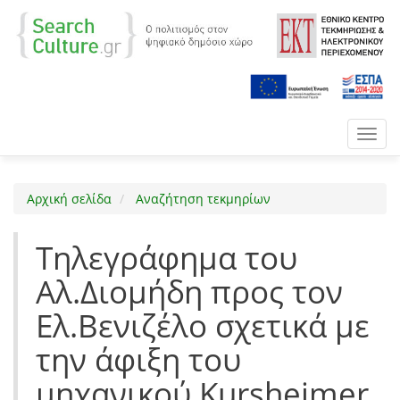
Toggl
navig
Αρχική σελίδα
Αναζήτηση τεκμηρίων
Τηλεγράφημα του
Αλ.Διομήδη προς τον
Ελ.Βενιζέλο σχετικά με
την άφιξη του
μηχανικού Kursheimer