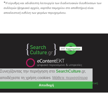
*
Η εύρυθμη και αδιάλειπτη λειτουργία των διαδικτυακών διευθύνσεων των
συλλογών (ψηφιακό αρχείο, καρτέλα τεκμηρίου στο αποθετήριο) είναι
αποκλειστική ευθύνη των φορέων περιεχομένου.
Συνεχίζοντας την περιήγηση στο
SearchCulture
.gr
,
Follow
EKT
αποδέχεστε τη χρήση cookies
Μάθετε περισσότερα
Επικοινωνία
|
Πολιτική Απορρήτου
|
Όροι Χρήσης
|
Πνευματική
Αποδοχή
ιδιοκτησία
©2025 Εθνικό Κέντρο Τεκμηρίωσης και Ηλεκτρονικού Περιεχομένου