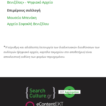
Βενιζέλος» - Ψηφιακό Αρχείο
Επιμέρους συλλογή
Μουσείο Μπενάκη
Αρχείο Σοφοκλή Βενιζέλου
*
Η εύρυθμη και αδιάλειπτη λειτουργία των διαδικτυακών διευθύνσεων των
συλλογών (ψηφιακό αρχείο, καρτέλα τεκμηρίου στο αποθετήριο) είναι
αποκλειστική ευθύνη των φορέων περιεχομένου.