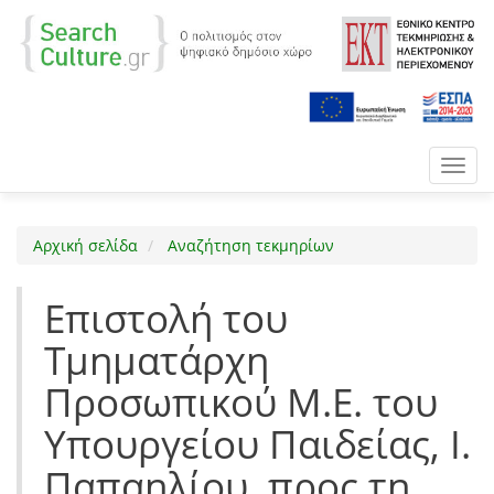
Toggl
navig
Αρχική σελίδα
Αναζήτηση τεκμηρίων
Επιστολή του
Τμηματάρχη
Προσωπικού Μ.Ε. του
Υπουργείου Παιδείας, Ι.
Παπαηλίου, προς τη