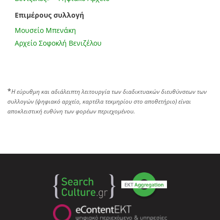
Επιμέρους συλλογή
Μουσείο Μπενάκη
Αρχείο Σοφοκλή Βενιζέλου
*
Η εύρυθμη και αδιάλειπτη λειτουργία των διαδικτυακών διευθύνσεων των
συλλογών (ψηφιακό αρχείο, καρτέλα τεκμηρίου στο αποθετήριο) είναι
αποκλειστική ευθύνη των φορέων περιεχομένου.