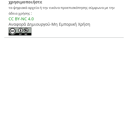
χρησιμοποιήστε
τα ψηφιακά αρχεία ή την εικόνα προεπισκόπησης σύμφωνα με την
:
άδεια χρήσης
CC BY-NC 4.0
Αναφορά Δημιουργού-Μη Εμπορική Χρήση
Τίτλος
Έκθεση του Ηλιάκη προς το Υπουργείο Εξωτερικών
σχετικά με τους Έλληνες της Κορυτσάς και τη συνάντηση
αλβανικής και ελληνικής αντιπροσωπείας για τη λύση
του Βορειοηπειρωτικού ζητήματος. (EL)
Report from Iliakis to the Ministry of Foreign Affairs
regarding the Greeks in Korytsa, and the meeting of the
Albanian and Greek Delegations for the solution to the
North Epirus problem. (EN)
Δημιουργός
Ηλιάκης, Ιωάννης Γ.- 1878-1945 (EL)