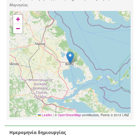
Μαγνησίας
+
−
Leaflet
|
©
OpenStreetMap
contributors, Points © 2012 LINZ
Ημερομηνία δημιουργίας