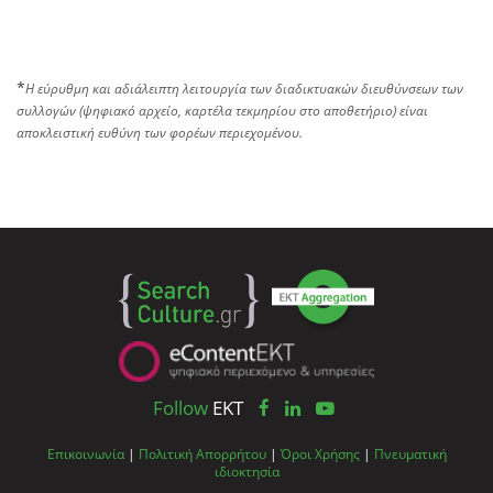
*
Η εύρυθμη και αδιάλειπτη λειτουργία των διαδικτυακών διευθύνσεων των
συλλογών (ψηφιακό αρχείο, καρτέλα τεκμηρίου στο αποθετήριο) είναι
αποκλειστική ευθύνη των φορέων περιεχομένου.
Follow
EKT
Επικοινωνία
|
Πολιτική Απορρήτου
|
Όροι Χρήσης
|
Πνευματική
ιδιοκτησία