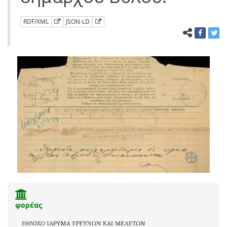
RDF/XML
JSON-LD
φορέας