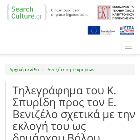
Toggl
navig
Αρχική σελίδα
Αναζήτηση τεκμηρίων
Τηλεγράφημα του Κ.
Σπυρίδη προς τον Ε.
Βενιζέλο σχετικά με την
εκλογή του ως
δημάρχου Βόλου.