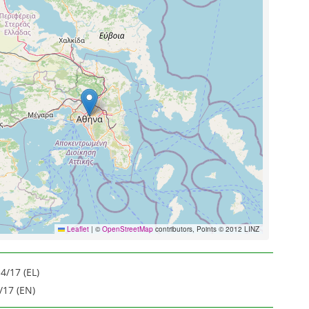
Leaflet
|
©
OpenStreetMap
contributors, Points © 2012 LINZ
4/17 (EL)
17 (EN)