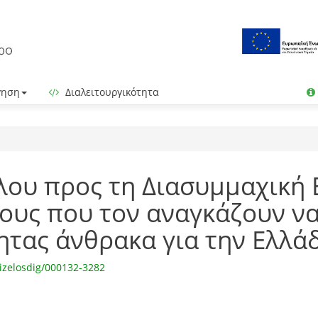
γηση
Διαλειτουργικότητα
έλου προς τη Διασυμμαχική
γους που τον αναγκάζουν να
ητας άνθρακα για την Ελλάδ
izelosdig/000132-3282