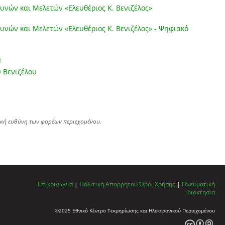
υνών και Μελετών «Ελευθέριος Κ. Βενιζέλος»
υνών και Μελετών «Ελευθέριος Κ. Βενιζέλος» - Ψηφιακό
η
 Βενιζέλου
ική ευθύνη των φορέων περιεχομένου.
Επικοινωνία
|
Πολιτική Απορρήτου
Όροι Χρήσης
|
Πνευματική
ιδιοκτησία
©2025 Εθνικό Κέντρο Τεκμηρίωσης και Ηλεκτρονικού Περιεχομένου