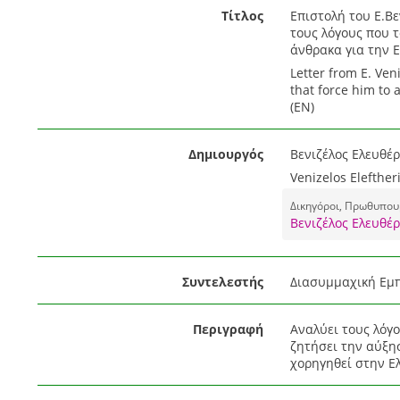
Τίτλος
Επιστολή του Ε.Β
τους λόγους που 
άνθρακα για την Ε
Letter from E. Ven
that force him to 
(EN)
Δημιουργός
Βενιζέλος Ελευθέρι
Venizelos Elefther
Δικηγόροι, Πρωθυπουρ
Βενιζέλος Ελευθέρ
Συντελεστής
Διασυμμαχική Εμπ
Περιγραφή
Αναλύει τους λόγο
ζητήσει την αύξη
χορηγηθεί στην Ελ