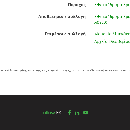
Πάροχος
Εθνικό Ίδρυμα Ερε
Αποθετήριο / συλλογή
Εθνικό Ίδρυμα Ερε
Αρχείο
Επιμέρους συλλογή
Μουσείο Μπενάκ
Αρχείο Ελευθερίου
ων συλλογών (ψηφιακό αρχείο, καρτέλα τεκμηρίου στο αποθετήριο) είναι αποκλειστ
Follow
EKT